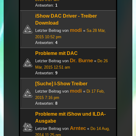
Antworten:
1
iShow DAC Driver - Treiber
Download
modi
Letzter Beitrag von
«
Sa 28 Mär,
2015 10:52 pm
Antworten:
4
Probleme mit DAC
Dr. Burne
Letzter Beitrag von
«
Do 26
Mär, 2015 12:51 am
Antworten:
9
[Suche] I-Show Treiber
modi
Letzter Beitrag von
«
Di 17 Feb,
2015 7:16 pm
Antworten:
8
Probleme mit iShow und ILDA-
Ausgabe
Arntec
Letzter Beitrag von
«
Do 14 Aug,
2014 11:25 pm