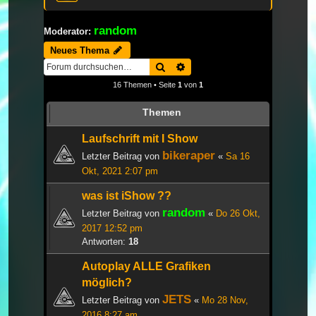
random
Moderator:
Neues Thema
Suche
Erweiterte Suche
16 Themen • Seite
1
von
1
Themen
Laufschrift mit I Show
bikeraper
Letzter Beitrag von
«
Sa 16
Okt, 2021 2:07 pm
was ist iShow ??
random
Letzter Beitrag von
«
Do 26 Okt,
2017 12:52 pm
Antworten:
18
Autoplay ALLE Grafiken
möglich?
JETS
Letzter Beitrag von
«
Mo 28 Nov,
2016 8:27 am