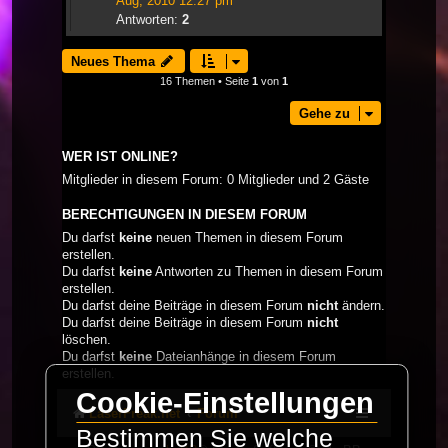
Aug, 2010 12:27 pm
Antworten:
2
Neues Thema
16 Themen • Seite
1
von
1
Gehe zu
WER IST ONLINE?
Mitglieder in diesem Forum: 0 Mitglieder und 2 Gäste
BERECHTIGUNGEN IN DIESEM FORUM
Du darfst
keine
neuen Themen in diesem Forum
erstellen.
Du darfst
keine
Antworten zu Themen in diesem Forum
erstellen.
Du darfst deine Beiträge in diesem Forum
nicht
ändern.
Du darfst deine Beiträge in diesem Forum
nicht
löschen.
Du darfst
keine
Dateianhänge in diesem Forum
erstellen.
Cookie-Einstellungen
LaserFreak.net
Forum
Bestimmen Sie welche