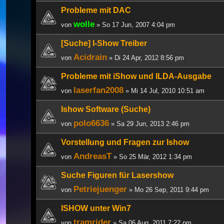
Probleme mit DAC
wolle
von
» So 17 Jun, 2007 4:04 pm
[Suche] I-Show Treiber
Acidrain
von
» Di 24 Apr, 2012 8:56 pm
Probleme mit iShow und ILDA-Ausgabe
laserfan2008
von
» Mi 14 Jul, 2010 10:51 am
Ishow Software (Suche)
polo6636
von
» Sa 29 Jun, 2013 2:46 pm
Vorstellung und Fragen zur Ishow
AndreasT
von
» So 25 Mär, 2012 1:34 pm
Suche Figuren für Lasershow
Petriejuenger
von
» Mo 26 Sep, 2011 9:44 pm
ISHOW unter Win7
tramrider
von
» Sa 06 Aug, 2011 7:22 pm