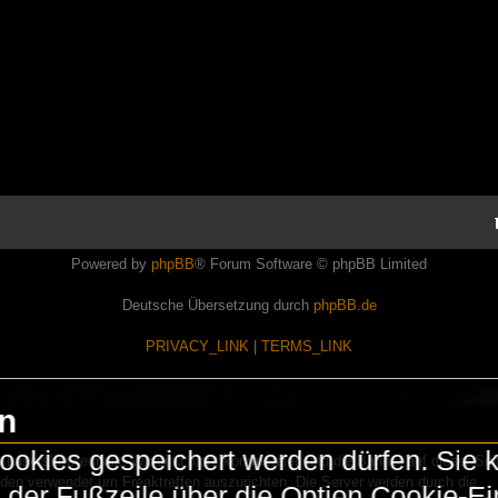
Powered by
phpBB
® Forum Software © phpBB Limited
Deutsche Übersetzung durch
phpBB.de
PRIVACY_LINK
|
TERMS_LINK
en
okies gespeichert werden dürfen. Sie 
Lasershowtechnik. Wir sind nicht kommerziell und die Banner auf dieser Seit
rden verwendet um Freaktreffen auszurichten. Die Server werden durch die
in der Fußzeile über die Option Cookie-E