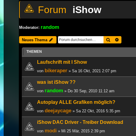
iShow
random
Moderator:
Suche
Erweiter
Neues Thema
THEMEN
Laufschrift mit I Show
bikeraper
von
» Sa 16 Okt, 2021 2:07 pm
was ist iShow ??
random
von
» Do 30 Sep, 2010 11:12 am
Autoplay ALLE Grafiken möglich?
deejaycage
von
» Sa 22 Okt, 2016 5:35 pm
iShow DAC Driver - Treiber Download
modi
von
» Mi 25 Mär, 2015 2:39 pm