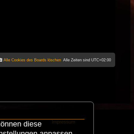
Alle Cookies des Boards löschen
Alle Zeiten sind
UTC+02:00
Impressum
können diese
e finanzieren die
instellungen anpassen.