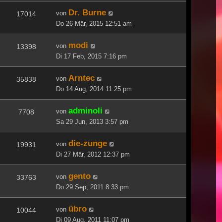
Dr. Burne
von
17014
Do 26 Mär, 2015 12:51 am
modi
von
13398
Di 17 Feb, 2015 7:16 pm
Arntec
von
35838
Do 14 Aug, 2014 11:25 pm
adminoli
von
7708
Sa 29 Jun, 2013 3:57 pm
die-zunge
von
19931
Di 27 Mär, 2012 12:37 pm
gento
von
33763
Do 29 Sep, 2011 8:33 pm
übro
von
10044
Di 09 Aug, 2011 11:07 pm