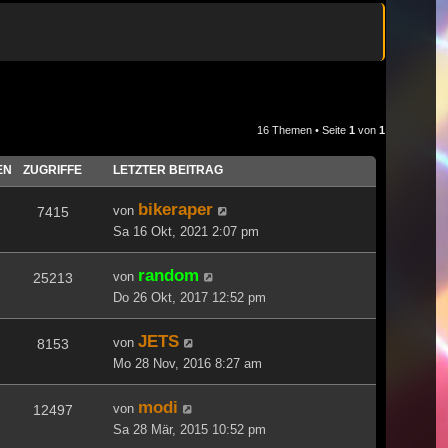
16 Themen • Seite
1
von
1
EN
ZUGRIFFE
LETZTER BEITRAG
bikeraper
von
7415
Sa 16 Okt, 2021 2:07 pm
random
von
25213
Do 26 Okt, 2017 12:52 pm
JETS
von
8153
Mo 28 Nov, 2016 8:27 am
modi
von
12497
Sa 28 Mär, 2015 10:52 pm