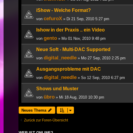
iShow - Welche Format?
cefuroX
von
» Di 21 Sep, 2010 5:27 pm
Ishow in der Praxis .. ein Video
gento
von
» Mo 01 Nov, 2010 9:48 pm
Neue Soft - Multi-DAC Supported
digital_needle
von
» Mo 27 Sep, 2010 2:25 pm
Ausgangsprobleme mit DAC
digital_needle
von
» So 12 Sep, 2010 6:27 pm
Shows und Muster
übro
von
» Mi 18 Aug, 2010 10:30 pm
Neues Thema
Zurück zur Foren-Übersicht
WER IST ONLINE?