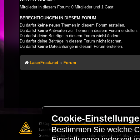
Mitglieder in diesem Forum: 0 Mitglieder und 1 Gast
BERECHTIGUNGEN IN DIESEM FORUM
Du darfst
keine
neuen Themen in diesem Forum erstellen.
Du darfst
keine
Antworten zu Themen in diesem Forum erstellen.
Du darfst deine Beiträge in diesem Forum
nicht
ändern.
Du darfst deine Beiträge in diesem Forum
nicht
löschen.
Du darfst
keine
Dateianhänge in diesem Forum erstellen.
LaserFreak.net
Forum
Cookie-Einstellung
© Copyright 2025 - LaserFreak.net
Bestimmen Sie welche Co
LaserFreak ist ein freies und offenes Forum zum Thema 
Server und den Traffic. Einnahmen von Fan Artikeln we
Einstellungen jederzeit 