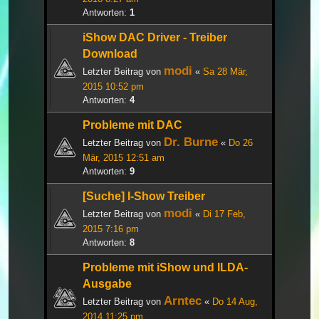
Antworten:
1
iShow DAC Driver - Treiber
Download
modi
Letzter Beitrag von
«
Sa 28 Mär,
2015 10:52 pm
Antworten:
4
Probleme mit DAC
Dr. Burne
Letzter Beitrag von
«
Do 26
Mär, 2015 12:51 am
Antworten:
9
[Suche] I-Show Treiber
modi
Letzter Beitrag von
«
Di 17 Feb,
2015 7:16 pm
Antworten:
8
Probleme mit iShow und ILDA-
Ausgabe
Arntec
Letzter Beitrag von
«
Do 14 Aug,
2014 11:25 pm