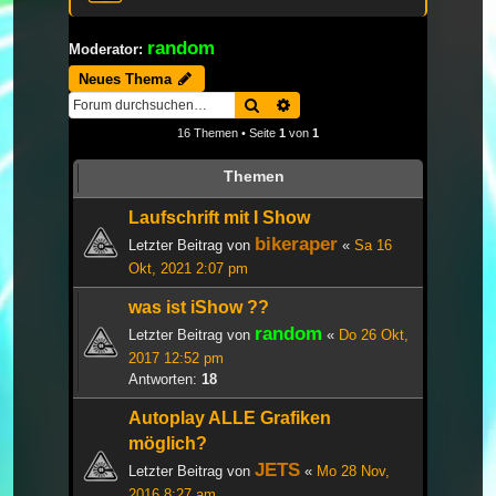
random
Moderator:
Neues Thema
Suche
Erweiterte Suche
16 Themen • Seite
1
von
1
Themen
Laufschrift mit I Show
bikeraper
Letzter Beitrag von
«
Sa 16
Okt, 2021 2:07 pm
was ist iShow ??
random
Letzter Beitrag von
«
Do 26 Okt,
2017 12:52 pm
Antworten:
18
Autoplay ALLE Grafiken
möglich?
JETS
Letzter Beitrag von
«
Mo 28 Nov,
2016 8:27 am