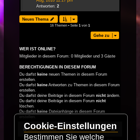
Aug, 2010 12:27 pm
Antworten:
2
Neues Thema
16 Themen • Seite
1
von
1
Gehe zu
WER IST ONLINE?
Mitglieder in diesem Forum: 0 Mitglieder und 3 Gäste
BERECHTIGUNGEN IN DIESEM FORUM
Du darfst
keine
neuen Themen in diesem Forum
erstellen.
Du darfst
keine
Antworten zu Themen in diesem Forum
erstellen.
Du darfst deine Beiträge in diesem Forum
nicht
ändern.
Du darfst deine Beiträge in diesem Forum
nicht
löschen.
Du darfst
keine
Dateianhänge in diesem Forum
erstellen.
Cookie-Einstellungen
LaserFreak.net
Forum
Bestimmen Sie welche