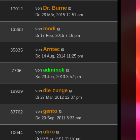
Dr. Burne
von
17012
Do 26 Mär, 2015 12:51 am
modi
von
13398
Di 17 Feb, 2015 7:16 pm
Arntec
von
35835
Do 14 Aug, 2014 11:25 pm
adminoli
von
7706
Sa 29 Jun, 2013 3:57 pm
die-zunge
von
19929
Di 27 Mär, 2012 12:37 pm
gento
von
33762
Do 29 Sep, 2011 8:33 pm
übro
von
10044
Di 09 Aug, 2011 11:07 pm