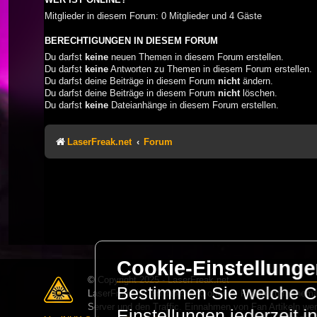
Mitglieder in diesem Forum: 0 Mitglieder und 4 Gäste
BERECHTIGUNGEN IN DIESEM FORUM
Du darfst
keine
neuen Themen in diesem Forum erstellen.
Du darfst
keine
Antworten zu Themen in diesem Forum erstellen.
Du darfst deine Beiträge in diesem Forum
nicht
ändern.
Du darfst deine Beiträge in diesem Forum
nicht
löschen.
Du darfst
keine
Dateianhänge in diesem Forum erstellen.
LaserFreak.net
Forum
Cookie-Einstellung
© Copyright 2025 - LaserFreak.net
Bestimmen Sie welche Co
LaserFreak ist ein freies und offenes Forum zum Thema 
Server und den Traffic. Einnahmen von Fan Artikeln we
Einstellungen jederzeit 