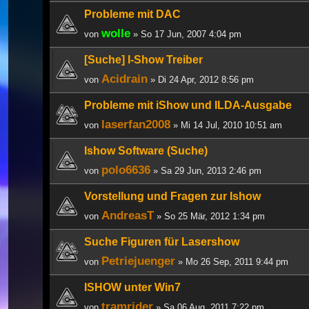
Probleme mit DAC
wolle
von
» So 17 Jun, 2007 4:04 pm
[Suche] I-Show Treiber
Acidrain
von
» Di 24 Apr, 2012 8:56 pm
Probleme mit iShow und ILDA-Ausgabe
laserfan2008
von
» Mi 14 Jul, 2010 10:51 am
Ishow Software (Suche)
polo6636
von
» Sa 29 Jun, 2013 2:46 pm
Vorstellung und Fragen zur Ishow
AndreasT
von
» So 25 Mär, 2012 1:34 pm
Suche Figuren für Lasershow
Petriejuenger
von
» Mo 26 Sep, 2011 9:44 pm
ISHOW unter Win7
tramrider
von
» Sa 06 Aug, 2011 7:22 pm