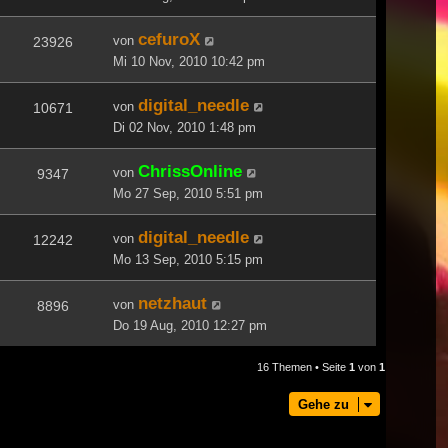
cefuroX
von
23926
Mi 10 Nov, 2010 10:42 pm
digital_needle
von
10671
Di 02 Nov, 2010 1:48 pm
ChrissOnline
von
9347
Mo 27 Sep, 2010 5:51 pm
digital_needle
von
12242
Mo 13 Sep, 2010 5:15 pm
netzhaut
von
8896
Do 19 Aug, 2010 12:27 pm
16 Themen • Seite
1
von
1
Gehe zu