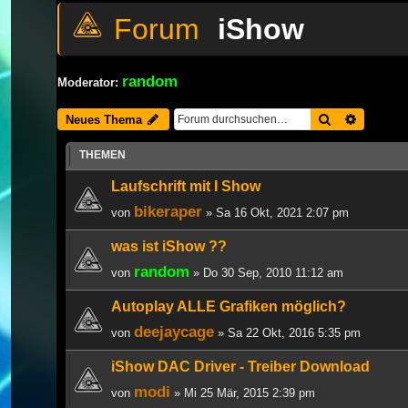
iShow
random
Moderator:
Suche
Erweiter
Neues Thema
THEMEN
Laufschrift mit I Show
bikeraper
von
» Sa 16 Okt, 2021 2:07 pm
was ist iShow ??
random
von
» Do 30 Sep, 2010 11:12 am
Autoplay ALLE Grafiken möglich?
deejaycage
von
» Sa 22 Okt, 2016 5:35 pm
iShow DAC Driver - Treiber Download
modi
von
» Mi 25 Mär, 2015 2:39 pm