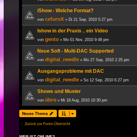
iShow - Welche Format?
cefuroX
von
» Di 21 Sep, 2010 5:27 pm
Ishow in der Praxis .. ein Video
gento
von
» Mo 01 Nov, 2010 9:48 pm
Neue Soft - Multi-DAC Supported
digital_needle
von
» Mo 27 Sep, 2010 2:25 pm
Ausgangsprobleme mit DAC
digital_needle
von
» So 12 Sep, 2010 6:27 pm
Shows und Muster
übro
von
» Mi 18 Aug, 2010 10:30 pm
Neues Thema
Zurück zur Foren-Übersicht
WER IST ONLINE?