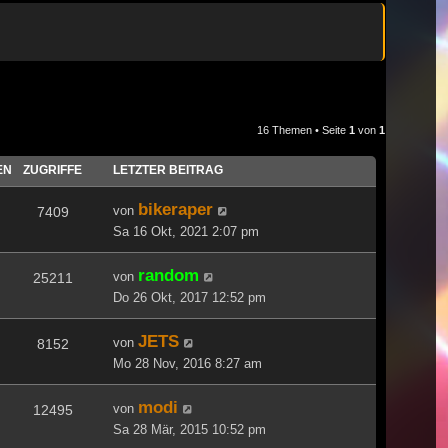
16 Themen • Seite
1
von
1
EN
ZUGRIFFE
LETZTER BEITRAG
bikeraper
von
7409
Sa 16 Okt, 2021 2:07 pm
random
von
25211
Do 26 Okt, 2017 12:52 pm
JETS
von
8152
Mo 28 Nov, 2016 8:27 am
modi
von
12495
Sa 28 Mär, 2015 10:52 pm