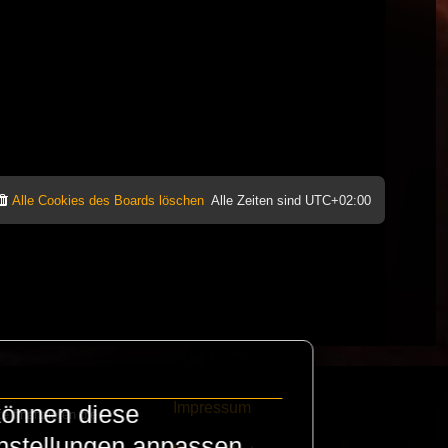
Alle Cookies des Boards löschen
Alle Zeiten sind
UTC+02:00
Impressum
können diese
e finanzieren die
instellungen anpassen.