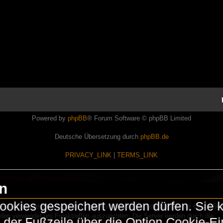
Powered by
phpBB
® Forum Software © phpBB Limited
Deutsche Übersetzung durch
phpBB.de
PRIVACY_LINK
|
TERMS_LINK
en
okies gespeichert werden dürfen. Sie 
Lasershowtechnik. Wir sind nicht kommerziell und die Banner auf dieser Seit
rden verwendet um Freaktreffen auszurichten. Die Server werden durch die
in der Fußzeile über die Option Cookie-E