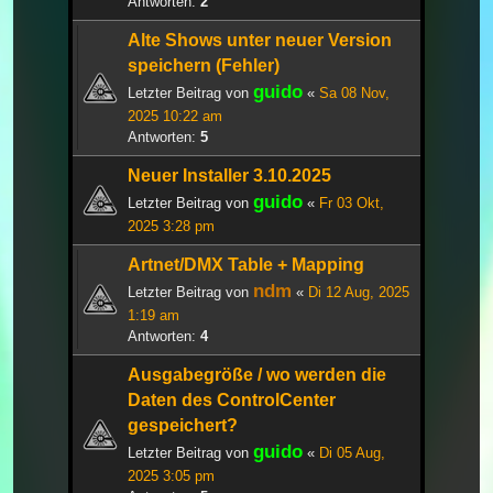
Antworten:
2
Alte Shows unter neuer Version
speichern (Fehler)
guido
Letzter Beitrag von
«
Sa 08 Nov,
2025 10:22 am
Antworten:
5
Neuer Installer 3.10.2025
guido
Letzter Beitrag von
«
Fr 03 Okt,
2025 3:28 pm
Artnet/DMX Table + Mapping
ndm
Letzter Beitrag von
«
Di 12 Aug, 2025
1:19 am
Antworten:
4
Ausgabegröße / wo werden die
Daten des ControlCenter
gespeichert?
guido
Letzter Beitrag von
«
Di 05 Aug,
2025 3:05 pm