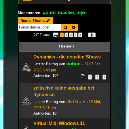
guido
mackel
jojo
Moderatoren:
,
,
Neues Thema
Suche
Erweiterte Suche
297 Themen
1
2
3
4
5
Seite
1
von
10
Nächste
…
Themen
Dynamics - die neusten Shows
nohoe
Letzter Beitrag von
«
Di 07 Jan,
2025 6:40 pm
Antworten:
104
1
2
3
zeitweise keine ausgabe bei
dynamics
JETS
Letzter Beitrag von
«
Mo 18 Mai,
2026 3:11 am
Antworten:
18
Virtual Midi Windows 11