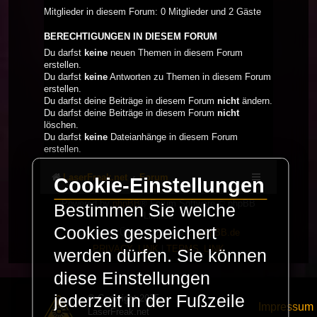
Mitglieder in diesem Forum: 0 Mitglieder und 2 Gäste
BERECHTIGUNGEN IN DIESEM FORUM
Du darfst
keine
neuen Themen in diesem Forum
erstellen.
Du darfst
keine
Antworten zu Themen in diesem Forum
erstellen.
Du darfst deine Beiträge in diesem Forum
nicht
ändern.
Du darfst deine Beiträge in diesem Forum
nicht
löschen.
Du darfst
keine
Dateianhänge in diesem Forum
erstellen.
LaserFreak.net
Forum
Cookie-Einstellungen
Powered by
phpBB
® Forum Software © phpBB
Bestimmen Sie welche
Limited
Cookies gespeichert
Deutsche Übersetzung durch
phpBB.de
PRIVACY_LINK
|
TERMS_LINK
werden dürfen. Sie können
diese Einstellungen
jederzeit in der Fußzeile
© Copyright 2025 -
Impressum
LaserFreak.net