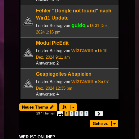
Fehler "Dongle not found" nach
Win11 Update
guido
Letzter Beitrag von
«
Di 31 Dez,
2024 1:16 pm
Modul PicEdit
wizraven
Letzter Beitrag von
«
Di 10
Dez, 2024 9:11 am
Antworten:
2
Gespiegeltes Abspielen
wizraven
Letzter Beitrag von
«
Sa 07
Dez, 2024 12:35 pm
Antworten:
4
Neues Thema
297 Themen
1
2
3
4
5
Seite
1
von
10
Nächste
…
Gehe zu
WER IST ONLINE?