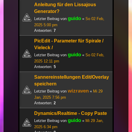
Anleitung für den Lissajous
Generator?
guido
Letzter Beitrag von
«
So 02 Feb,
2025 5:00 pm
Antworten:
7
PicEdit - Parameter für Spirale /
Vieleck /
guido
Letzter Beitrag von
«
So 02 Feb,
2025 12:11 pm
Antworten:
5
Sannereinstellungen Edit/Overlay
speichern
wizraven
Letzter Beitrag von
«
Mi 29
Jan, 2025 7:56 pm
Antworten:
2
Dynamics/Realtime - Copy Paste
guido
Letzter Beitrag von
«
Mi 29 Jan,
2025 6:34 pm