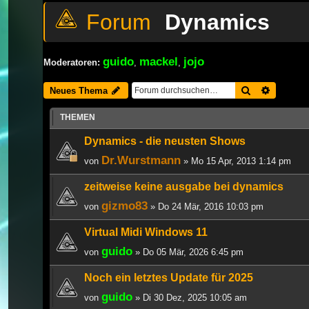
Dynamics
guido
mackel
jojo
Moderatoren:
,
,
Suche
Erweiter
Neues Thema
THEMEN
Dynamics - die neusten Shows
Dr.Wurstmann
von
» Mo 15 Apr, 2013 1:14 pm
zeitweise keine ausgabe bei dynamics
gizmo83
von
» Do 24 Mär, 2016 10:03 pm
Virtual Midi Windows 11
guido
von
» Do 05 Mär, 2026 6:45 pm
Noch ein letztes Update für 2025
guido
von
» Di 30 Dez, 2025 10:05 am