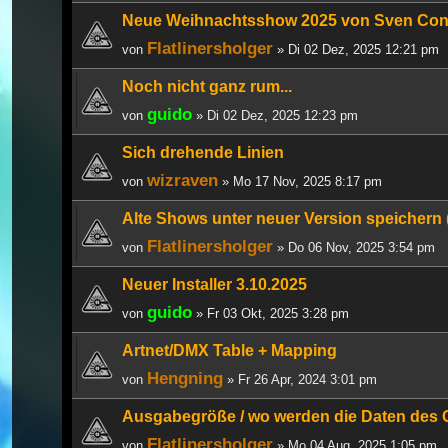
Neue Weihnachtsshow 2025 von Sven Con
Flatlinersholger
von
» Di 02 Dez, 2025 12:21 pm
Noch nicht ganz rum...
guido
von
» Di 02 Dez, 2025 12:23 pm
Sich drehende Linien
wizraven
von
» Mo 17 Nov, 2025 8:17 pm
Alte Shows unter neuer Version speichern 
Flatlinersholger
von
» Do 06 Nov, 2025 3:54 pm
Neuer Installer 3.10.2025
guido
von
» Fr 03 Okt, 2025 3:28 pm
Artnet/DMX Table + Mapping
Hengning
von
» Fr 26 Apr, 2024 3:01 pm
Ausgabegröße / wo werden die Daten des 
Flatlinersholger
von
» Mo 04 Aug, 2025 1:05 pm