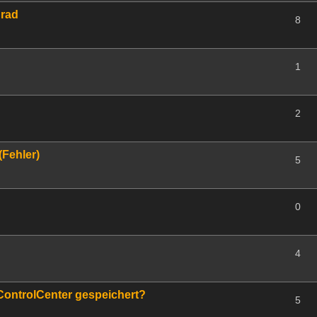
rad
8
1
2
(Fehler)
5
0
4
ControlCenter gespeichert?
5