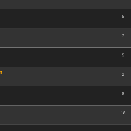
5
7
5
rn
2
8
18