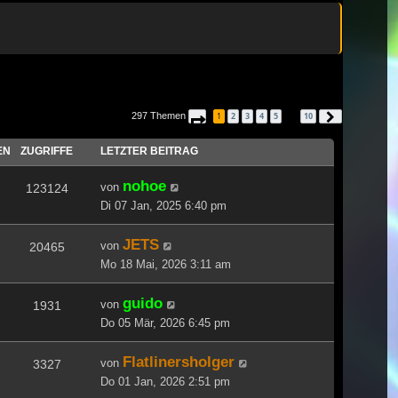
297 Themen
1
2
3
4
5
10
Seite
1
von
10
Nächste
…
EN
ZUGRIFFE
LETZTER BEITRAG
nohoe
von
123124
Di 07 Jan, 2025 6:40 pm
JETS
von
20465
Mo 18 Mai, 2026 3:11 am
guido
von
1931
Do 05 Mär, 2026 6:45 pm
Flatlinersholger
von
3327
Do 01 Jan, 2026 2:51 pm