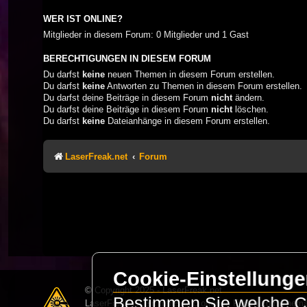
WER IST ONLINE?
Mitglieder in diesem Forum: 0 Mitglieder und 1 Gast
BERECHTIGUNGEN IN DIESEM FORUM
Du darfst
keine
neuen Themen in diesem Forum erstellen.
Du darfst
keine
Antworten zu Themen in diesem Forum erstellen.
Du darfst deine Beiträge in diesem Forum
nicht
ändern.
Du darfst deine Beiträge in diesem Forum
nicht
löschen.
Du darfst
keine
Dateianhänge in diesem Forum erstellen.
LaserFreak.net
Forum
Cookie-Einstellung
© Copyright 2025 - LaserFreak.net
Bestimmen Sie welche Co
LaserFreak ist ein freies und offenes Forum zum Thema 