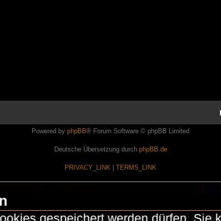
Powered by
phpBB
® Forum Software © phpBB Limited
Deutsche Übersetzung durch
phpBB.de
PRIVACY_LINK
|
TERMS_LINK
en
okies gespeichert werden dürfen. Sie 
Lasershowtechnik. Wir sind nicht kommerziell und die Banner auf dieser Seit