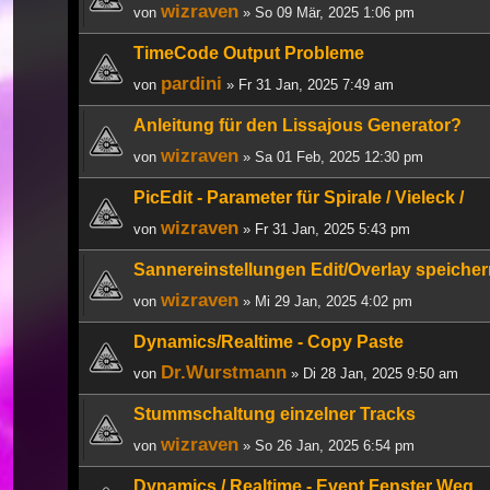
wizraven
von
» So 09 Mär, 2025 1:06 pm
TimeCode Output Probleme
pardini
von
» Fr 31 Jan, 2025 7:49 am
Anleitung für den Lissajous Generator?
wizraven
von
» Sa 01 Feb, 2025 12:30 pm
PicEdit - Parameter für Spirale / Vieleck /
wizraven
von
» Fr 31 Jan, 2025 5:43 pm
Sannereinstellungen Edit/Overlay speiche
wizraven
von
» Mi 29 Jan, 2025 4:02 pm
Dynamics/Realtime - Copy Paste
Dr.Wurstmann
von
» Di 28 Jan, 2025 9:50 am
Stummschaltung einzelner Tracks
wizraven
von
» So 26 Jan, 2025 6:54 pm
Dynamics / Realtime - Event Fenster Weg