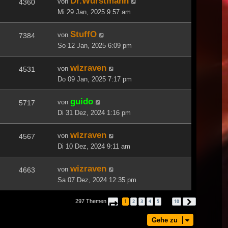
Dr.Wurstmann
von
4360
Mi 29 Jan, 2025 9:57 am
StuffO
von
7384
So 12 Jan, 2025 6:09 pm
wizraven
von
4531
Do 09 Jan, 2025 7:17 pm
guido
von
5717
Di 31 Dez, 2024 1:16 pm
wizraven
von
4567
Di 10 Dez, 2024 9:11 am
wizraven
von
4663
Sa 07 Dez, 2024 12:35 pm
297 Themen
1
2
3
4
5
10
Seite
1
von
10
Nächste
…
Gehe zu