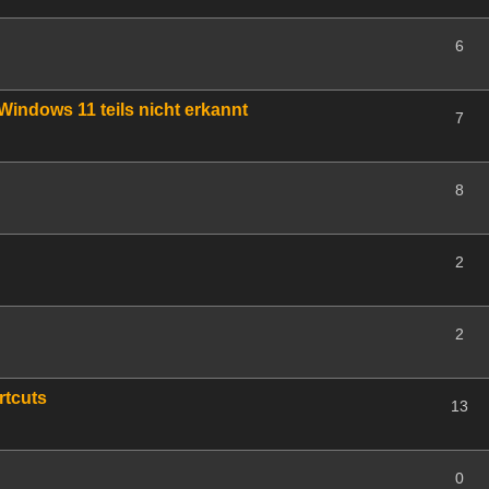
6
Windows 11 teils nicht erkannt
7
8
2
2
rtcuts
13
0