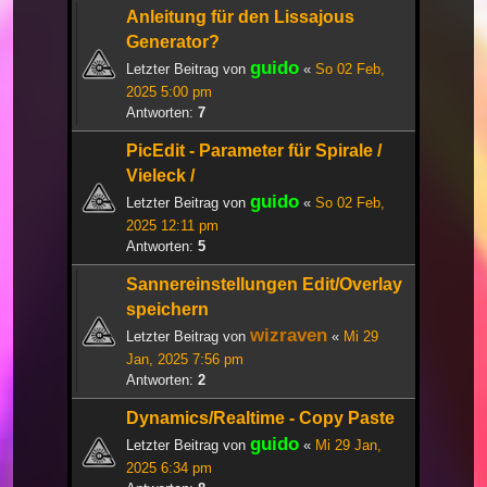
Anleitung für den Lissajous
Generator?
guido
Letzter Beitrag von
«
So 02 Feb,
2025 5:00 pm
Antworten:
7
PicEdit - Parameter für Spirale /
Vieleck /
guido
Letzter Beitrag von
«
So 02 Feb,
2025 12:11 pm
Antworten:
5
Sannereinstellungen Edit/Overlay
speichern
wizraven
Letzter Beitrag von
«
Mi 29
Jan, 2025 7:56 pm
Antworten:
2
Dynamics/Realtime - Copy Paste
guido
Letzter Beitrag von
«
Mi 29 Jan,
2025 6:34 pm