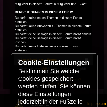
Mitglieder in diesem Forum: 0 Mitglieder und 1 Gast
BERECHTIGUNGEN IN DIESEM FORUM
Du darfst
keine
neuen Themen in diesem Forum
erstellen.
Du darfst
keine
Antworten zu Themen in diesem Forum
erstellen.
Du darfst deine Beiträge in diesem Forum
nicht
ändern.
Du darfst deine Beiträge in diesem Forum
nicht
löschen.
Du darfst
keine
Dateianhänge in diesem Forum
erstellen.
LaserFreak.net
Forum
Cookie-Einstellungen
Powered by
phpBB
® Forum Software © phpBB
Bestimmen Sie welche
Limited
Cookies gespeichert
Deutsche Übersetzung durch
phpBB.de
PRIVACY_LINK
|
TERMS_LINK
werden dürfen. Sie können
diese Einstellungen
jederzeit in der Fußzeile
© Copyright 2025 -
Impressum
LaserFreak.net