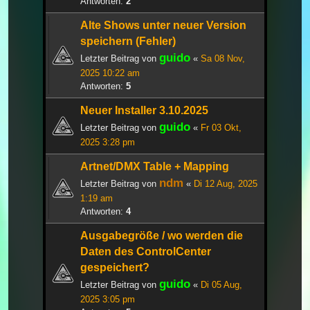
Antworten:
2
Alte Shows unter neuer Version
speichern (Fehler)
guido
Letzter Beitrag von
«
Sa 08 Nov,
2025 10:22 am
Antworten:
5
Neuer Installer 3.10.2025
guido
Letzter Beitrag von
«
Fr 03 Okt,
2025 3:28 pm
Artnet/DMX Table + Mapping
ndm
Letzter Beitrag von
«
Di 12 Aug, 2025
1:19 am
Antworten:
4
Ausgabegröße / wo werden die
Daten des ControlCenter
gespeichert?
guido
Letzter Beitrag von
«
Di 05 Aug,
2025 3:05 pm