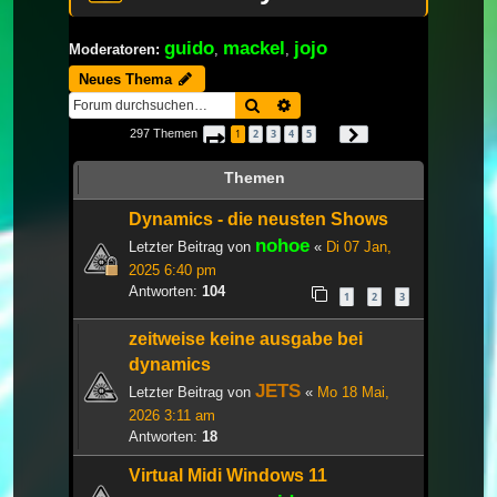
guido
mackel
jojo
Moderatoren:
,
,
Neues Thema
Suche
Erweiterte Suche
297 Themen
1
2
3
4
5
Seite
1
von
10
Nächste
…
Themen
Dynamics - die neusten Shows
nohoe
Letzter Beitrag von
«
Di 07 Jan,
2025 6:40 pm
Antworten:
104
1
2
3
zeitweise keine ausgabe bei
dynamics
JETS
Letzter Beitrag von
«
Mo 18 Mai,
2026 3:11 am
Antworten:
18
Virtual Midi Windows 11