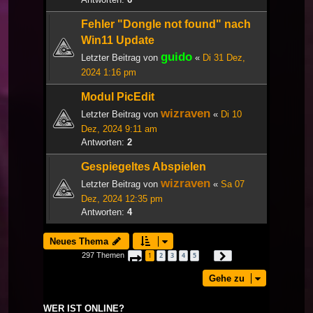
Fehler "Dongle not found" nach
Win11 Update
guido
Letzter Beitrag von
«
Di 31 Dez,
2024 1:16 pm
Modul PicEdit
wizraven
Letzter Beitrag von
«
Di 10
Dez, 2024 9:11 am
Antworten:
2
Gespiegeltes Abspielen
wizraven
Letzter Beitrag von
«
Sa 07
Dez, 2024 12:35 pm
Antworten:
4
Neues Thema
297 Themen
1
2
3
4
5
Seite
1
von
10
Nächste
…
Gehe zu
WER IST ONLINE?