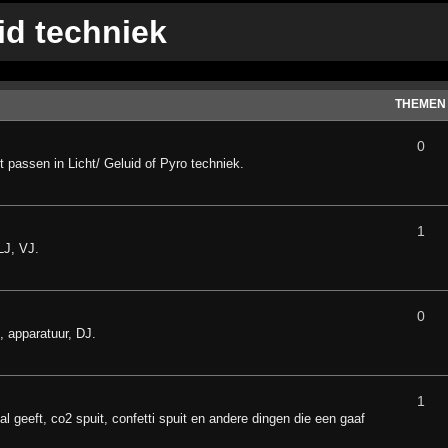
id techniek
THEMEN
0
 passen in Licht/ Geluid of Pyro techniek.
1
LJ, VJ.
0
, apparatuur, DJ.
1
l geeft, co2 spuit, confetti spuit en andere dingen die een gaaf