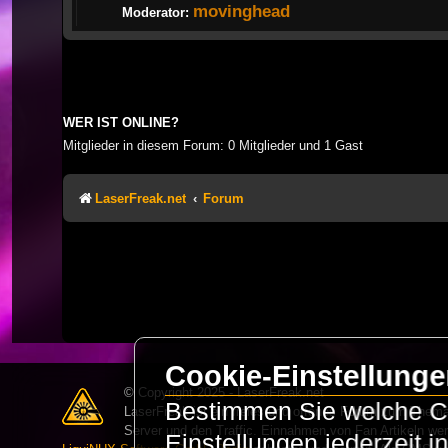
movinghead
Moderator:
WER IST ONLINE?
Mitglieder in diesem Forum: 0 Mitglieder und 1 Gast
LaserFreak.net
Forum
Cookie-Einstellung
© Copyright 2025 - LaserFreak.net
Bestimmen Sie welche Co
LaserFreak ist ein freies und offenes Forum zum Thema 
Server und den Traffic. Einnahmen von Fan Artikeln we
Einstellungen jederzeit 