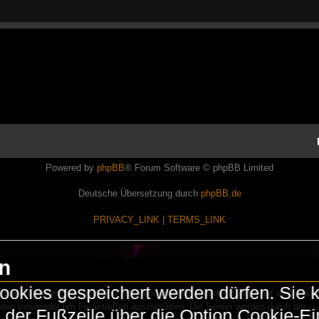
Powered by
phpBB
® Forum Software © phpBB Limited
Deutsche Übersetzung durch
phpBB.de
PRIVACY_LINK
|
TERMS_LINK
en
okies gespeichert werden dürfen. Sie 
Lasershowtechnik. Wir sind nicht kommerziell und die Banner auf dieser Seit
rden verwendet um Freaktreffen auszurichten. Die Server werden durch die
in der Fußzeile über die Option Cookie-E