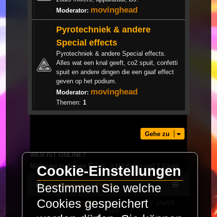
movinghead
Moderator:
Pyrotechniek & andere
Special effects
Pyrotechniek & andere Special effects.
Alles wat een knal geeft, co2 spuit, confetti
spuit en andere dingen die een gaaf effect
geven op het podium.
movinghead
Moderator:
Themen:
1
Gehe zu
WER IST ONLINE?
Mitglieder in diesem Forum: 0 Mitglieder und 2 Gäste
Cookie-Einstellungen
LaserFreak.net
Forum
Bestimmen Sie welche
Cookies gespeichert
Powered by
phpBB
® Forum Software © phpBB
Limited