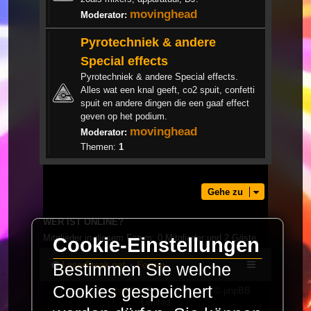
movinghead
Moderator:
Pyrotechniek & andere
Special effects
Pyrotechniek & andere Special effects.
Alles wat een knal geeft, co2 spuit, confetti
spuit en andere dingen die een gaaf effect
geven op het podium.
movinghead
Moderator:
Themen:
1
Gehe zu
WER IST ONLINE?
Mitglieder in diesem Forum: 0 Mitglieder und 2 Gäste
Cookie-Einstellungen
LaserFreak.net
Forum
Bestimmen Sie welche
Cookies gespeichert
Powered by
phpBB
® Forum Software © phpBB
Limited