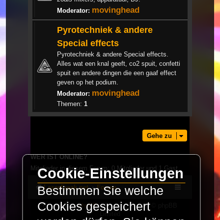
movinghead
Moderator:
Pyrotechniek & andere
Special effects
Pyrotechniek & andere Special effects.
Alles wat een knal geeft, co2 spuit, confetti
spuit en andere dingen die een gaaf effect
geven op het podium.
movinghead
Moderator:
Themen:
1
Gehe zu
WER IST ONLINE?
Mitglieder in diesem Forum: 0 Mitglieder und 1 Gast
Cookie-Einstellungen
LaserFreak.net
Forum
Bestimmen Sie welche
Cookies gespeichert
Powered by
phpBB
® Forum Software © phpBB
Limited