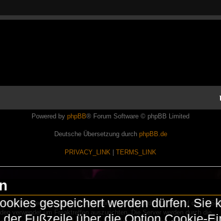
Powered by
phpBB
® Forum Software © phpBB Limited
Deutsche Übersetzung durch
phpBB.de
PRIVACY_LINK
|
TERMS_LINK
en
okies gespeichert werden dürfen. Sie 
Lasershowtechnik. Wir sind nicht kommerziell und die Banner auf dieser Seit
rden verwendet um Freaktreffen auszurichten. Die Server werden durch die
in der Fußzeile über die Option Cookie-E