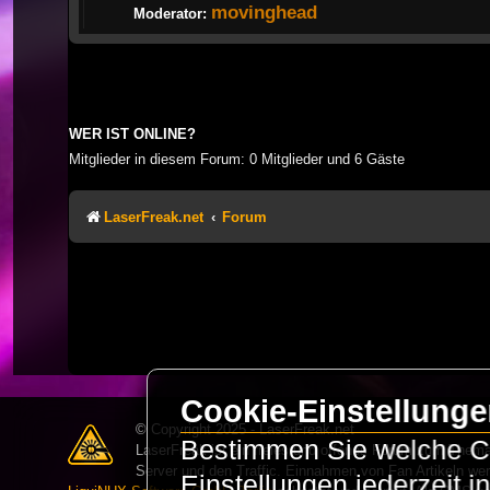
movinghead
Moderator:
WER IST ONLINE?
Mitglieder in diesem Forum: 0 Mitglieder und 6 Gäste
LaserFreak.net
Forum
Cookie-Einstellung
© Copyright 2025 - LaserFreak.net
Bestimmen Sie welche Co
LaserFreak ist ein freies und offenes Forum zum Thema 
Server und den Traffic. Einnahmen von Fan Artikeln we
Einstellungen jederzeit 