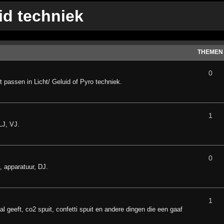
id techniek
THEMEN
0
 passen in Licht/ Geluid of Pyro techniek.
1
LJ, VJ.
0
, apparatuur, DJ.
1
l geeft, co2 spuit, confetti spuit en andere dingen die een gaaf