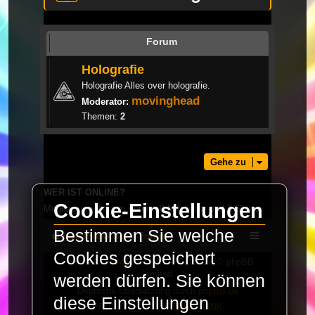
Forum
Holografie
Holografie Alles over holografie.
movinghead
Moderator:
Themen:
2
Gehe zu
WER IST ONLINE?
Cookie-Einstellungen
Mitglieder in diesem Forum: 0 Mitglieder und 2 Gäste
Bestimmen Sie welche
LaserFreak.net
Forum
Cookies gespeichert
Powered by
phpBB
® Forum Software © phpBB
Limited
werden dürfen. Sie können
Deutsche Übersetzung durch
phpBB.de
diese Einstellungen
PRIVACY_LINK
|
TERMS_LINK