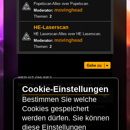
Popelscan Alles over Popelscan.
movinghead
Moderator:
Themen:
2
HE-Laserscan
HE Laserscan Alles over HE Laserscan.
movinghead
Moderator:
Themen:
2
Gehe zu
WER IST ONLINE?
Mitglieder in diesem Forum: 0 Mitglieder und 1 Gast
Cookie-Einstellungen
LaserFreak.net
Forum
Bestimmen Sie welche
Powered by
phpBB
® Forum Software © phpBB
Cookies gespeichert
Limited
werden dürfen. Sie können
Deutsche Übersetzung durch
phpBB.de
PRIVACY_LINK
|
TERMS_LINK
diese Einstellungen