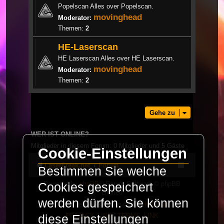
Popelscan Alles over Popelscan.
movinghead
Moderator:
Themen:
2
HE-Laserscan
HE Laserscan Alles over HE Laserscan.
movinghead
Moderator:
Themen:
2
Gehe zu
WER IST ONLINE?
Mitglieder in diesem Forum: 0 Mitglieder und 5 Gäste
Cookie-Einstellungen
LaserFreak.net
Forum
Bestimmen Sie welche
Powered by
phpBB
® Forum Software © phpBB
Cookies gespeichert
Limited
werden dürfen. Sie können
Deutsche Übersetzung durch
phpBB.de
PRIVACY_LINK
|
TERMS_LINK
diese Einstellungen