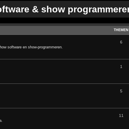
oftware & show programmere
THEMEN
6
show software en show-programmeren.
1
5
11
a.