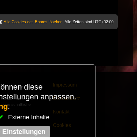
Alle Cookies des Boards löschen
Alle Zeiten sind
UTC+02:00
Impressum
können diese
e finanzieren die
instellungen anpassen.
Datenschutz
eak habt schickt
 ohne schriftliche
ng
.
Kontakt
Externe Inhalte
Cookies
e Einstellungen