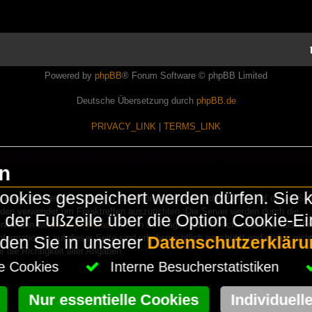
Powered by
phpBB
® Forum Software © phpBB Limited
Deutsche Übersetzung durch
phpBB.de
PRIVACY_LINK
|
TERMS_LINK
en
okies gespeichert werden dürfen. Sie 
Lasershowtechnik. Wir sind nicht kommerziell und die Banner auf dieser Seit
rden verwendet um Freaktreffen auszurichten. Die Server werden durch die
in der Fußzeile über die Option Cookie-E
erwenden wir
HomepageEasy
. Wenn Ihr Fragen oder Beschwerden zu LaserFr
nformationen auf dieser Seite sind urheberrechtlich geschützt und dürfen nicht
nden Sie in unserer
Datenschutzerkläru
die Richtigkeit aller Angaben.
che Cookies
Interne Besucherstatistiken
Nur essentielle Cookies
Individuell