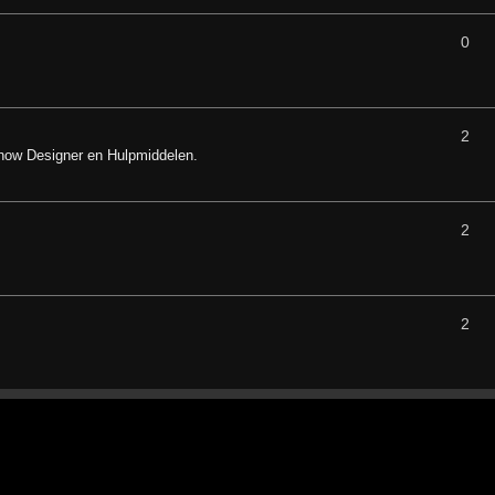
0
2
show Designer en Hulpmiddelen.
2
2