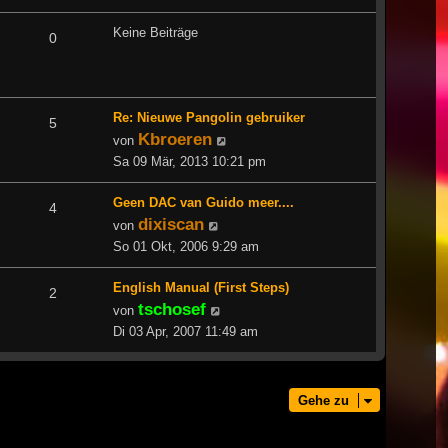
Keine Beiträge
0
Re: Nieuwe Pangolin gebruiker
5
Kbroeren
Neuester
von
Beitrag
Sa 09 Mär, 2013 10:21 pm
Geen DAC van Guido meer....
4
dixiscan
Neuester
von
Beitrag
So 01 Okt, 2006 9:29 am
English Manual (First Steps)
2
tschosef
Neuester
von
Beitrag
Di 03 Apr, 2007 11:49 am
Gehe zu