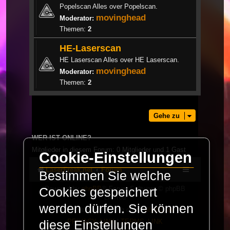
Popelscan Alles over Popelscan.
movinghead
Moderator:
Themen:
2
HE-Laserscan
HE Laserscan Alles over HE Laserscan.
movinghead
Moderator:
Themen:
2
Gehe zu
WER IST ONLINE?
Mitglieder in diesem Forum: 0 Mitglieder und 1 Gast
Cookie-Einstellungen
LaserFreak.net
Forum
Bestimmen Sie welche
Powered by
phpBB
® Forum Software © phpBB
Cookies gespeichert
Limited
werden dürfen. Sie können
Deutsche Übersetzung durch
phpBB.de
PRIVACY_LINK
|
TERMS_LINK
diese Einstellungen