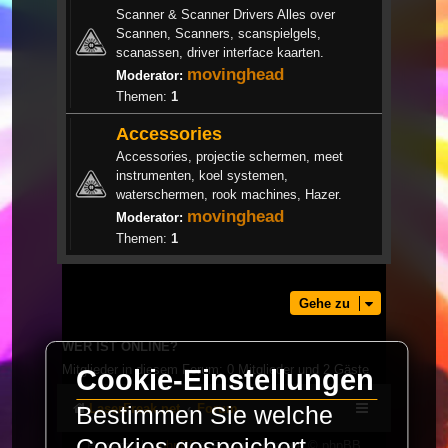
Scanner & Scanner Drivers Alles over
Scannen, Scanners, scanspielgels,
scanassen, driver interface kaarten.
movinghead
Moderator:
Themen:
1
Accessories
Accessories, projectie schermen, meet
instrumenten, koel systemen,
waterschermen, rook machines, Hazer.
movinghead
Moderator:
Themen:
1
Gehe zu
WER IST ONLINE?
Mitglieder in diesem Forum: 0 Mitglieder und 2 Gäste
Cookie-Einstellungen
LaserFreak.net
Forum
Bestimmen Sie welche
Cookies gespeichert
Powered by
phpBB
® Forum Software © phpBB