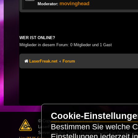
movinghead
Moderator:
WER IST ONLINE?
Mitglieder in diesem Forum: 0 Mitglieder und 1 Gast
LaserFreak.net
Forum
Cookie-Einstellung
© Copyright 2025 - LaserFreak.net
Bestimmen Sie welche Co
LaserFreak ist ein freies und offenes Forum zum Thema 
Server und den Traffic. Einnahmen von Fan Artikeln we
Einstellungen jederzeit 