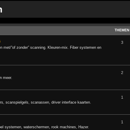
n
THEMEN
s
3
n met/”of zonder” scanning. Kleuren-mix. Fiber systemen en
2
en meer.
1
, scanspielgels, scanassen, driver interface kaarten.
1
oel systemen, waterschermen, rook machines, Hazer.