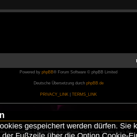
Powered by
phpBB
® Forum Software © phpBB Limited
Deutsche Übersetzung durch
phpBB.de
PRIVACY_LINK
|
TERMS_LINK
en
okies gespeichert werden dürfen. Sie 
Lasershowtechnik. Wir sind nicht kommerziell und die Banner auf dieser Seit
rden verwendet um Freaktreffen auszurichten. Die Server werden durch die
in der Fußzeile über die Option Cookie-E