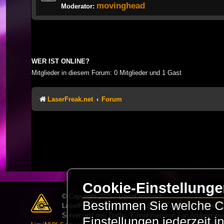
movinghead
Moderator:
WER IST ONLINE?
Mitglieder in diesem Forum: 0 Mitglieder und 1 Gast
LaserFreak.net
Forum
Cookie-Einstellung
© Copyright 2025 - LaserFreak.net
Bestimmen Sie welche Co
LaserFreak ist ein freies und offenes Forum zum Thema 
Server und den Traffic. Einnahmen von Fan Artikeln we
Einstellungen jederzeit 