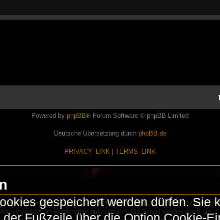
Powered by
phpBB
® Forum Software © phpBB Limited
Deutsche Übersetzung durch
phpBB.de
PRIVACY_LINK
|
TERMS_LINK
en
okies gespeichert werden dürfen. Sie 
Lasershowtechnik. Wir sind nicht kommerziell und die Banner auf dieser Seit
rden verwendet um Freaktreffen auszurichten. Die Server werden durch die
in der Fußzeile über die Option Cookie-E