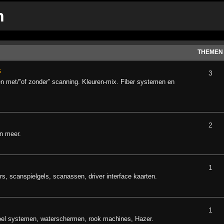
n
THEMEN
s
3
n met/”of zonder” scanning. Kleuren-mix. Fiber systemen en
2
en meer.
1
, scanspielgels, scanassen, driver interface kaarten.
1
oel systemen, waterschermen, rook machines, Hazer.