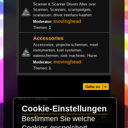
Scanner & Scanner Drivers Alles over
Scannen, Scanners, scanspielgels,
scanassen, driver interface kaarten.
movinghead
Moderator:
Themen:
1
Accessories
Accessories, projectie schermen, meet
instrumenten, koel systemen,
waterschermen, rook machines, Hazer.
movinghead
Moderator:
Themen:
1
Gehe zu
WER IST ONLINE?
Mitglieder in diesem Forum: 0 Mitglieder und 1 Gast
Cookie-Einstellungen
LaserFreak.net
Forum
Bestimmen Sie welche
Cookies gespeichert
Powered by
phpBB
® Forum Software © phpBB