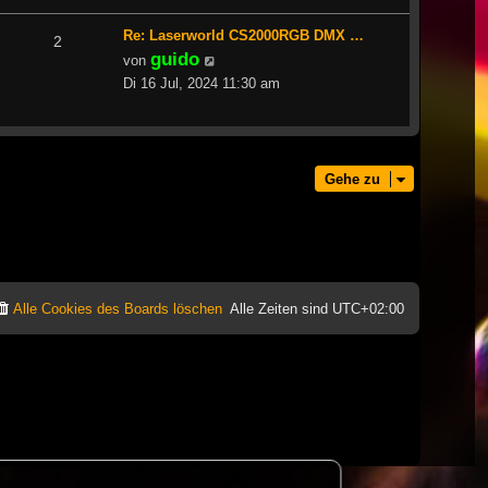
Re: Laserworld CS2000RGB DMX …
2
guido
Neuester
von
Beitrag
Di 16 Jul, 2024 11:30 am
Gehe zu
Alle Cookies des Boards löschen
Alle Zeiten sind
UTC+02:00