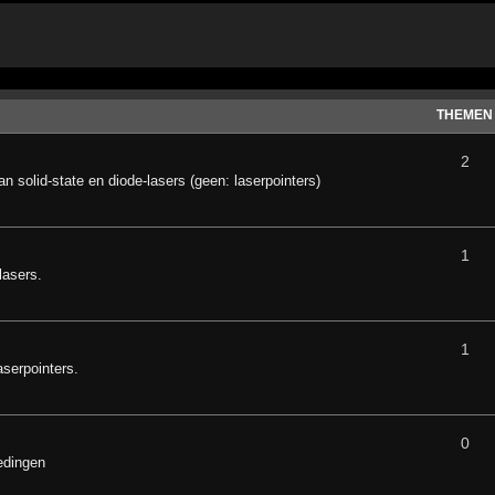
THEMEN
2
n solid-state en diode-lasers (geen: laserpointers)
1
lasers.
1
serpointers.
0
edingen