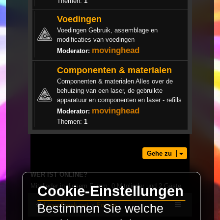
Themen:
1
Voedingen
Voedingen Gebruik, assemblage en
modificaties van voedingen
movinghead
Moderator:
Componenten & materialen
Componenten & materialen Alles over de
behuizing van een laser, de gebruikte
apparatuur en componenten en laser - refills
movinghead
Moderator:
Themen:
1
Gehe zu
WER IST ONLINE?
Mitglieder in diesem Forum: 0 Mitglieder und 2 Gäste
Cookie-Einstellungen
LaserFreak.net
Forum
Bestimmen Sie welche