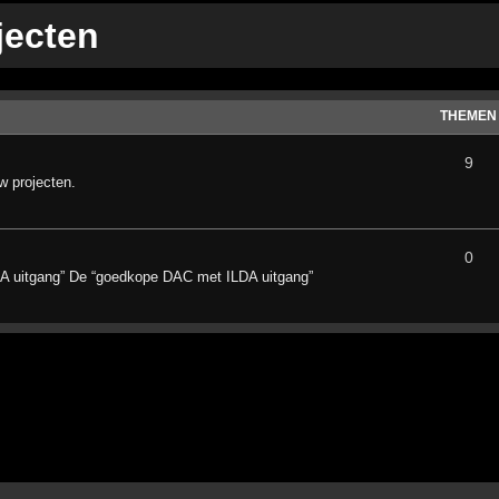
jecten
THEMEN
9
w projecten.
0
A uitgang” De “goedkope DAC met ILDA uitgang”