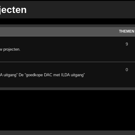
jecten
THEMEN
9
w projecten.
0
A uitgang” De “goedkope DAC met ILDA uitgang”