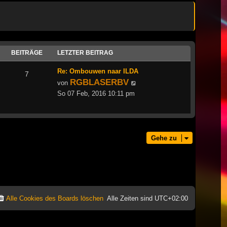
BEITRÄGE
LETZTER BEITRAG
Re: Ombouwen naar ILDA
7
RGBLASERBV
Neuester
von
Beitrag
So 07 Feb, 2016 10:11 pm
Gehe zu
Alle Cookies des Boards löschen
Alle Zeiten sind
UTC+02:00