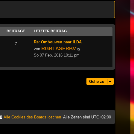
BEITRÄGE
LETZTER BEITRAG
Re: Ombouwen naar ILDA
7
RGBLASERBV
Neuester
von
Beitrag
So 07 Feb, 2016 10:11 pm
Gehe zu
Alle Cookies des Boards löschen
Alle Zeiten sind
UTC+02:00