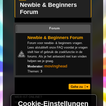
Newbie & Beginners
Forum
Forum
Newbie & Beginners Forum
Forum voor newbie- & beginners vragen.
Lees alstublieft onze FAQ voordat je vragen
stelt hier of gebruik de zoekfunctie in de
forums. Als je het antwoord niet kan vinden
helpen we je graag.
movinghead
Moderator:
Themen:
3
Gehe zu
WER IST ONLINE?
Cookie-Einstellungen
Mitglieder in diesem Forum: 0 Mitglieder und 1 Gast