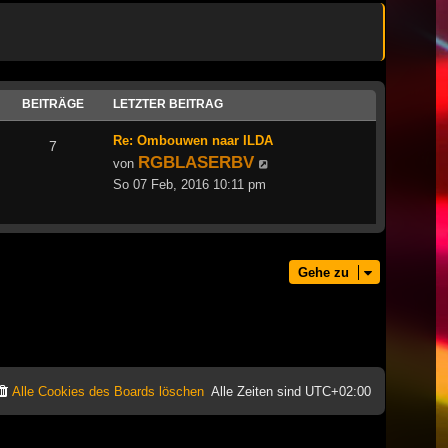
BEITRÄGE
LETZTER BEITRAG
Re: Ombouwen naar ILDA
7
RGBLASERBV
Neuester
von
Beitrag
So 07 Feb, 2016 10:11 pm
Gehe zu
Alle Cookies des Boards löschen
Alle Zeiten sind
UTC+02:00