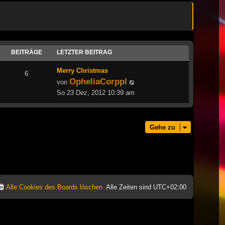
BEITRÄGE
LETZTER BEITRAG
Merry Christmas
6
OpheliaCorppl
Neuester
von
Beitrag
So 23 Dez, 2012 10:39 am
Gehe zu
Alle Cookies des Boards löschen
Alle Zeiten sind
UTC+02:00