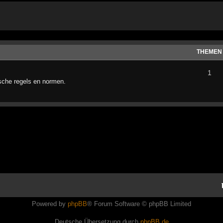
THEMEN
1
ische regels en normen.
Powered by
phpBB
® Forum Software © phpBB Limited
Deutsche Übersetzung durch
phpBB.de