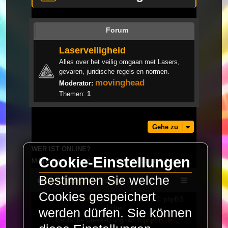
Forum
Laserveiligheid
Alles over het veilig omgaan met Lasers,
gevaren, juridische regels en normen.
movinghead
Moderator:
Themen:
1
Gehe zu
WER IST ONLINE?
Cookie-Einstellungen
Mitglieder in diesem Forum: 0 Mitglieder und 1 Gast
Bestimmen Sie welche
LaserFreak.net
Forum
Cookies gespeichert
Powered by
phpBB
® Forum Software © phpBB
Limited
werden dürfen. Sie können
Deutsche Übersetzung durch
phpBB.de