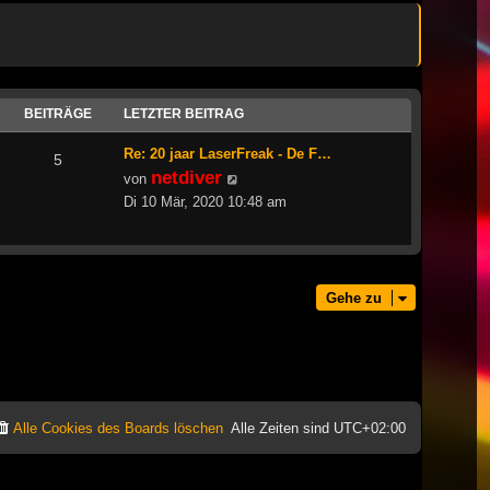
BEITRÄGE
LETZTER BEITRAG
Re: 20 jaar LaserFreak - De F…
5
netdiver
Neuester
von
Beitrag
Di 10 Mär, 2020 10:48 am
Gehe zu
Alle Cookies des Boards löschen
Alle Zeiten sind
UTC+02:00