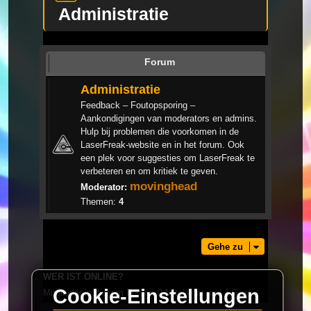
Administratie
Forum
Administratie
Feedback – Foutopsporing –
Aankondigingen van moderators en admins.
Hulp bij problemen die voorkomen in de
LaserFreak-website en in het forum. Ook
een plek voor suggesties om LaserFreak te
verbeteren en om kritiek te geven.
movinghead
Moderator:
Themen:
4
Gehe zu
WER IST ONLINE?
Cookie-Einstellungen
Mitglieder in diesem Forum: 0 Mitglieder und 1 Gast