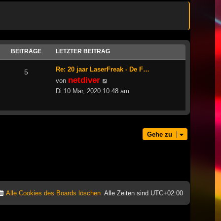
BEITRÄGE
LETZTER BEITRAG
Re: 20 jaar LaserFreak - De F…
5
netdiver
Neuester
von
Beitrag
Di 10 Mär, 2020 10:48 am
Gehe zu
Alle Cookies des Boards löschen
Alle Zeiten sind
UTC+02:00