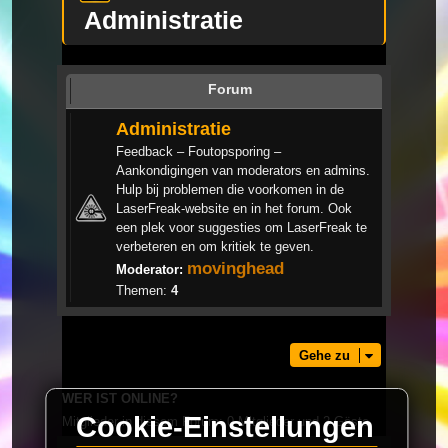
Administratie
Forum
Administratie
Feedback – Foutopsporing –
Aankondigingen van moderators en admins.
Hulp bij problemen die voorkomen in de
LaserFreak-website en in het forum. Ook
een plek voor suggesties om LaserFreak te
verbeteren en om kritiek te geven.
movinghead
Moderator:
Themen:
4
Gehe zu
WER IST ONLINE?
Cookie-Einstellungen
Mitglieder in diesem Forum: 0 Mitglieder und 2 Gäste