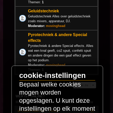
Themen:
1
Geluidstechniek
Geluidstechniek Alles over geluidstechniek
zoals mixers, apparatuur, DJ.
Moderator:
movinghead
Pyrotechniek & andere Special
effects
Pyrotechniek & andere Special effects. Alles
wat een knal geeft, co2 spuit, confetti spuit
en andere dingen die een gaaf effect geven
op het podium.
Moderator:
movinghead
Themen:
1
cookie-instellingen
Bepaal welke cookies
Gehe zu
mogen worden
WER IST ONLINE?
opgeslagen. U kunt deze
Mitglieder in diesem Forum: 0 Mitglieder und 4 Gäste
instellingen op elk moment
LaserFreak.net
Forum