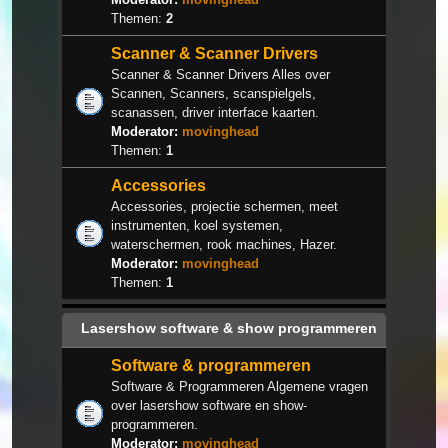
Themen:
2
Scanner & Scanner Drivers
Scanner & Scanner Drivers Alles over
Scannen, Scanners, scanspielgels,
scanassen, driver interface kaarten.
Moderator:
movinghead
Themen:
1
Accessories
Accessories, projectie schermen, meet
instrumenten, koel systemen,
waterschermen, rook machines, Hazer.
Moderator:
movinghead
Themen:
1
Lasershow software & show programmeren
Software & programmeren
Software & Programmeren Algemene vragen
over lasershow software en show-
programmeren.
Moderator:
movinghead