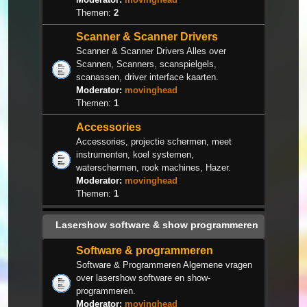
Themen:
2
Scanner & Scanner Drivers
Scanner & Scanner Drivers Alles over
Scannen, Scanners, scanspielgels,
scanassen, driver interface kaarten.
Moderator:
movinghead
Themen:
1
Accessories
Accessories, projectie schermen, meet
instrumenten, koel systemen,
waterschermen, rook machines, Hazer.
Moderator:
movinghead
Themen:
1
Lasershow software & show programmeren
Software & programmeren
Software & Programmeren Algemene vragen
over lasershow software en show-
programmeren.
Moderator:
movinghead