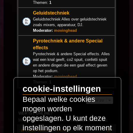
Themen:
1
Geluidstechniek
Geluidstechniek Alles over geluidstechniek
zoals mixers, apparatuur, DJ.
Moderator:
movinghead
Pyrotechniek & andere Special
effects
Pyrotechniek & andere Special effects. Alles
wat een knal geeft, co2 spuit, confetti spuit
en andere dingen die een gaaf effect geven
op het podium.
Moderator:
movinghead
Themen:
1
cookie-instellingen
Bepaal welke cookies
Gehe zu
mogen worden
WER IST ONLINE?
opgeslagen. U kunt deze
Mitglieder in diesem Forum: 0 Mitglieder und 1 Gast
instellingen op elk moment
LaserFreak.net
Forum