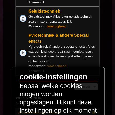
Themen:
1
Geluidstechniek
Geluidstechniek Alles over geluidstechniek
zoals mixers, apparatuur, DJ.
Moderator:
movinghead
Pyrotechniek & andere Special
effects
Pyrotechniek & andere Special effects. Alles
wat een knal geeft, co2 spuit, confetti spuit
en andere dingen die een gaaf effect geven
op het podium.
Moderator:
movinghead
Themen:
1
cookie-instellingen
Bepaal welke cookies
Gehe zu
mogen worden
WER IST ONLINE?
opgeslagen. U kunt deze
Mitglieder in diesem Forum: 0 Mitglieder und 1 Gast
instellingen op elk moment
LaserFreak.net
Forum