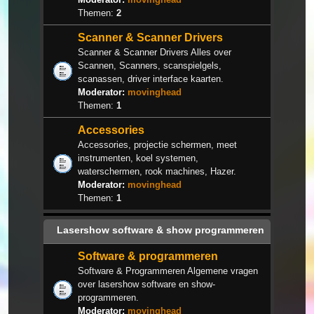
Themen:
2
Scanner & Scanner Drivers
Scanner & Scanner Drivers Alles over
Scannen, Scanners, scanspielgels,
scanassen, driver interface kaarten.
Moderator:
movinghead
Themen:
1
Accessories
Accessories, projectie schermen, meet
instrumenten, koel systemen,
waterschermen, rook machines, Hazer.
Moderator:
movinghead
Themen:
1
Lasershow software & show programmeren
Software & programmeren
Software & Programmeren Algemene vragen
over lasershow software en show-
programmeren.
Moderator:
movinghead