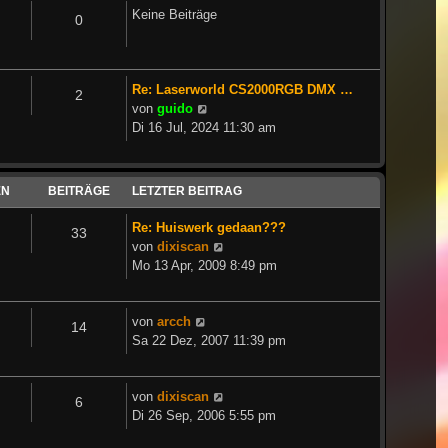
Keine Beiträge
0
Re: Laserworld CS2000RGB DMX …
2
Neuester
von
guido
Beitrag
Di 16 Jul, 2024 11:30 am
EN
BEITRÄGE
LETZTER BEITRAG
Re: Huiswerk gedaan???
33
Neuester
von
dixiscan
Beitrag
Mo 13 Apr, 2009 8:49 pm
Neuester
von
arcch
14
Beitrag
Sa 22 Dez, 2007 11:39 pm
Neuester
von
dixiscan
6
Beitrag
Di 26 Sep, 2006 5:55 pm