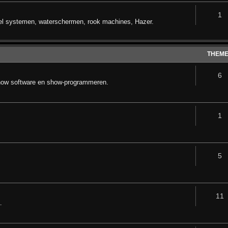
1
oel systemen, waterschermen, rook machines, Hazer.
THEM
6
how software en show-programmeren.
1
5
11
.