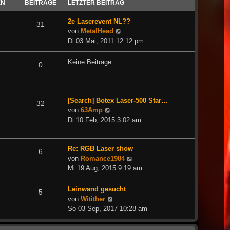
EN
BEITRÄGE
LETZTER BEITRAG
2e Laserevent NL??
31
Neuester
von
MetalHead
Beitrag
Di 03 Mai, 2011 12:12 pm
Keine Beiträge
0
[Search] Botex Laser-500 Star…
32
Neuester
von
63Amp
Beitrag
Di 10 Feb, 2015 3:02 am
Re: RGB Laser show
6
Neuester
von
Romance1984
Beitrag
Mi 19 Aug, 2015 9:19 am
Leinwand gesucht
5
Neuester
von
Witither
Beitrag
So 03 Sep, 2017 10:28 am