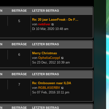
EN
BEITRÄGE
LETZTER BEITRAG
Re: 20 jaar LaserFreak - De F…
5
Neuester
von
netdiver
Beitrag
Di 10 Mär, 2020 10:48 am
EN
BEITRÄGE
LETZTER BEITRAG
Merry Christmas
6
Neuester
von
OpheliaCorppl
Beitrag
So 23 Dez, 2012 10:39 am
EN
BEITRÄGE
LETZTER BEITRAG
Re: Ombouwen naar ILDA
7
Neuester
von
RGBLASERBV
Beitrag
So 07 Feb, 2016 10:11 pm
EN
BEITRÄGE
LETZTER BEITRAG