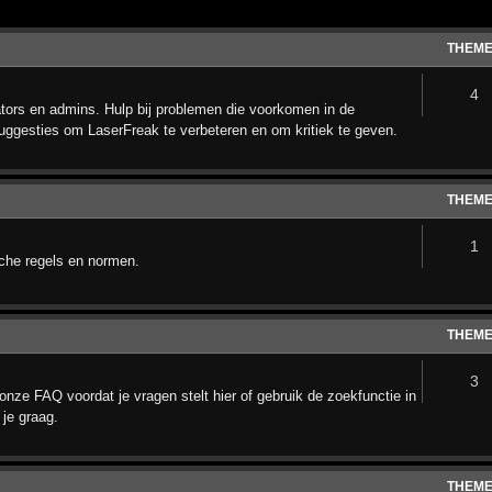
THEM
4
ors en admins. Hulp bij problemen die voorkomen in de
uggesties om LaserFreak te verbeteren en om kritiek te geven.
THEM
1
sche regels en normen.
THEM
3
onze FAQ voordat je vragen stelt hier of gebruik de zoekfunctie in
 je graag.
THEM