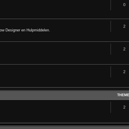
0
2
how Designer en Hulpmiddelen.
2
2
THEM
2