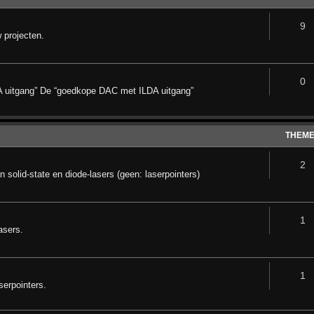
9
 projecten.
0
A uitgang” De “goedkope DAC met ILDA uitgang”
THEM
2
 solid-state en diode-lasers (geen: laserpointers)
1
asers.
1
serpointers.