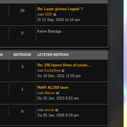
Re: Laser gloves Legaal ?
26
Neuester
von
VDX
Beitrag
Di 15 Sep, 2020 11:54 am
Keine Beiträge
0
EN
BEITRÄGE
LETZTER BEITRAG
Re: 250 lasers films of youtu…
3
Neuester
von
Eu1eOne
Beitrag
So 18 Dez, 2011 11:02 pm
Refill ALC60 laser
1
Neuester
von
Haroo
Beitrag
Do 26 Jan, 2023 9:53 am
Neuester
von
arcch
8
Beitrag
Sa 05 Jan, 2008 9:29 pm