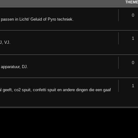
THEM
0
 passen in Licht/ Geluid of Pyro techniek.
1
LJ, VJ.
0
 apparatuur, DJ.
1
 geeft, co2 spuit, confetti spuit en andere dingen die een gaaf