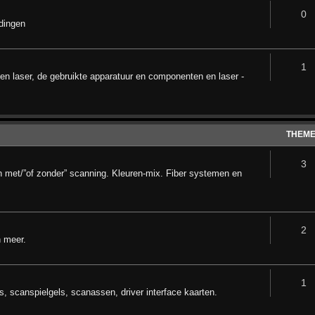
0
dingen
1
n laser, de gebruikte apparatuur en componenten en laser -
THEM
3
n met/”of zonder” scanning. Kleuren-mix. Fiber systemen en
2
n meer.
1
 scanspielgels, scanassen, driver interface kaarten.