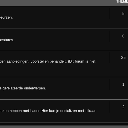
THEM
5
beurzen.
0
acatures.
25
den aanbiedingen, voorstellen behandelt. (Dit forum is niet
1
e gerelateerde onderwerpen.
2
maken hebben met Laser. Hier kan je socializen met elkaar.