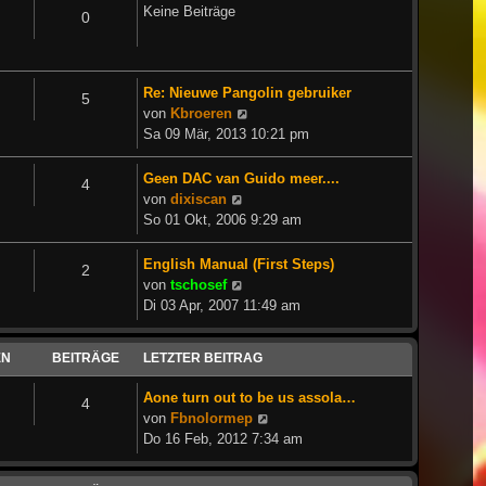
Keine Beiträge
0
Re: Nieuwe Pangolin gebruiker
5
Neuester
von
Kbroeren
Beitrag
Sa 09 Mär, 2013 10:21 pm
Geen DAC van Guido meer....
4
Neuester
von
dixiscan
Beitrag
So 01 Okt, 2006 9:29 am
English Manual (First Steps)
2
Neuester
von
tschosef
Beitrag
Di 03 Apr, 2007 11:49 am
EN
BEITRÄGE
LETZTER BEITRAG
Aone turn out to be us assola…
4
Neuester
von
Fbnolormep
Beitrag
Do 16 Feb, 2012 7:34 am