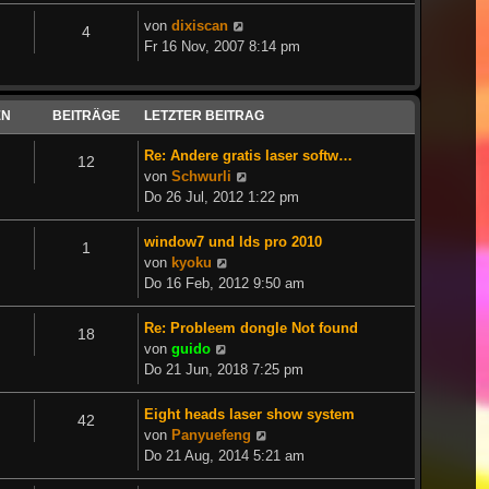
Neuester
von
dixiscan
4
Beitrag
Fr 16 Nov, 2007 8:14 pm
EN
BEITRÄGE
LETZTER BEITRAG
Re: Andere gratis laser softw…
12
Neuester
von
Schwurli
Beitrag
Do 26 Jul, 2012 1:22 pm
window7 und lds pro 2010
1
Neuester
von
kyoku
Beitrag
Do 16 Feb, 2012 9:50 am
Re: Probleem dongle Not found
18
Neuester
von
guido
Beitrag
Do 21 Jun, 2018 7:25 pm
Eight heads laser show system
42
Neuester
von
Panyuefeng
Beitrag
Do 21 Aug, 2014 5:21 am