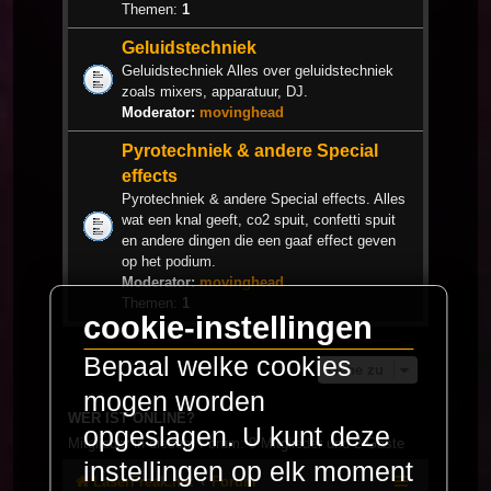
Themen:
1
Geluidstechniek
Geluidstechniek Alles over geluidstechniek
zoals mixers, apparatuur, DJ.
Moderator:
movinghead
Pyrotechniek & andere Special
effects
Pyrotechniek & andere Special effects. Alles
wat een knal geeft, co2 spuit, confetti spuit
en andere dingen die een gaaf effect geven
op het podium.
Moderator:
movinghead
Themen:
1
cookie-instellingen
Bepaal welke cookies
Gehe zu
mogen worden
WER IST ONLINE?
opgeslagen. U kunt deze
Mitglieder in diesem Forum: 0 Mitglieder und 2 Gäste
instellingen op elk moment
LaserFreak.net
Forum