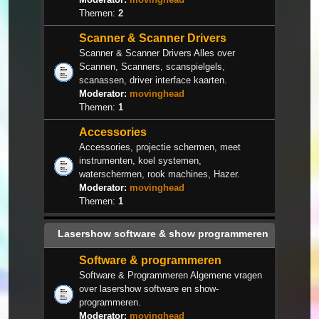
Themen:
2
Scanner & Scanner Drivers
Scanner & Scanner Drivers Alles over
Scannen, Scanners, scanspielgels,
scanassen, driver interface kaarten.
Moderator:
movinghead
Themen:
1
Accessories
Accessories, projectie schermen, meet
instrumenten, koel systemen,
waterschermen, rook machines, Hazer.
Moderator:
movinghead
Themen:
1
Lasershow software & show programmeren
Software & programmeren
Software & Programmeren Algemene vragen
over lasershow software en show-
programmeren.
Moderator:
movinghead