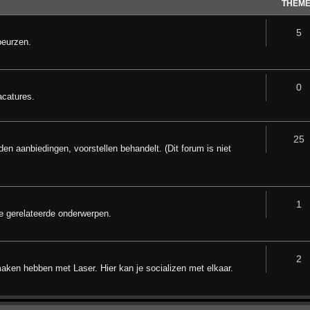
THEM
5
beurzen.
0
acatures.
25
den aanbiedingen, voorstellen behandelt. (Dit forum is niet
1
e gerelateerde onderwerpen.
2
maken hebben met Laser. Hier kan je socializen met elkaar.