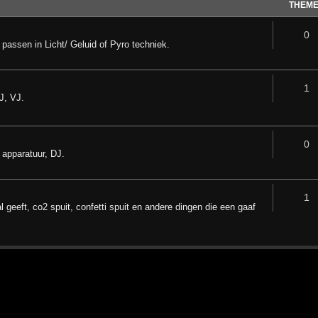
THEM
0
 passen in Licht/ Geluid of Pyro techniek.
1
LJ, VJ.
0
 apparatuur, DJ.
1
 geeft, co2 spuit, confetti spuit en andere dingen die een gaaf