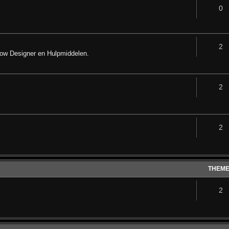
0
2
how Designer en Hulpmiddelen.
2
2
THEM
2