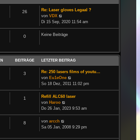
Re: Laser gloves Legaal ?
26
Neuester
von
VDX
Beitrag
Di 15 Sep, 2020 11:54 am
Keine Beiträge
0
EN
BEITRÄGE
LETZTER BEITRAG
Re: 250 lasers films of youtu…
3
Neuester
von
Eu1eOne
Beitrag
So 18 Dez, 2011 11:02 pm
Refill ALC60 laser
1
Neuester
von
Haroo
Beitrag
Do 26 Jan, 2023 9:53 am
Neuester
von
arcch
8
Beitrag
Sa 05 Jan, 2008 9:29 pm