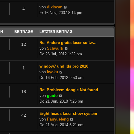
Neuester
von
dixiscan
4
Beitrag
Fr 16 Nov, 2007 8:14 pm
EN
BEITRÄGE
LETZTER BEITRAG
Re: Andere gratis laser softw…
12
Neuester
von
Schwurli
Beitrag
Do 26 Jul, 2012 1:22 pm
window7 und lds pro 2010
1
Neuester
von
kyoku
Beitrag
Do 16 Feb, 2012 9:50 am
Re: Probleem dongle Not found
18
Neuester
von
guido
Beitrag
Do 21 Jun, 2018 7:25 pm
Eight heads laser show system
42
Neuester
von
Panyuefeng
Beitrag
Do 21 Aug, 2014 5:21 am