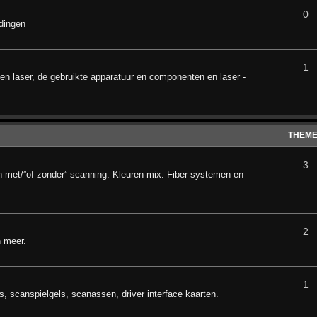
0
dingen
1
n laser, de gebruikte apparatuur en componenten en laser -
THEM
3
n met/”of zonder” scanning. Kleuren-mix. Fiber systemen en
2
n meer.
1
 scanspielgels, scanassen, driver interface kaarten.