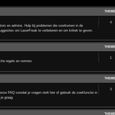
THEM
4
ors en admins. Hulp bij problemen die voorkomen in de
uggesties om LaserFreak te verbeteren en om kritiek te geven.
THEM
1
sche regels en normen.
THEM
3
onze FAQ voordat je vragen stelt hier of gebruik de zoekfunctie in
 je graag.
THEM