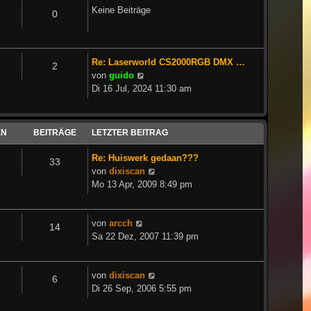
Keine Beiträge
0
Re: Laserworld CS2000RGB DMX …
2
Neuester
von
guido
Beitrag
Di 16 Jul, 2024 11:30 am
EN
BEITRÄGE
LETZTER BEITRAG
Re: Huiswerk gedaan???
33
Neuester
von
dixiscan
Beitrag
Mo 13 Apr, 2009 8:49 pm
Neuester
von
arcch
14
Beitrag
Sa 22 Dez, 2007 11:39 pm
Neuester
von
dixiscan
6
Beitrag
Di 26 Sep, 2006 5:55 pm