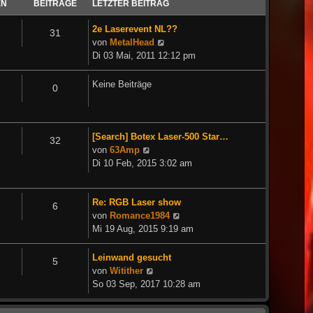
EN
BEITRÄGE
LETZTER BEITRAG
2e Laserevent NL??
31
Neuester
von
MetalHead
Beitrag
Di 03 Mai, 2011 12:12 pm
Keine Beiträge
0
[Search] Botex Laser-500 Star…
32
Neuester
von
63Amp
Beitrag
Di 10 Feb, 2015 3:02 am
Re: RGB Laser show
6
Neuester
von
Romance1984
Beitrag
Mi 19 Aug, 2015 9:19 am
Leinwand gesucht
5
Neuester
von
Witither
Beitrag
So 03 Sep, 2017 10:28 am