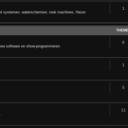
1
oel systemen, waterschermen, rook machines, Hazer.
THEM
6
how software en show-programmeren.
1
5
11
.