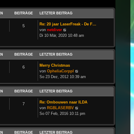
EN
BEITRÄGE
LETZTER BEITRAG
Re: 20 jaar LaserFreak - De F…
5
Neuester
von
netdiver
Beitrag
Di 10 Mär, 2020 10:48 am
EN
BEITRÄGE
LETZTER BEITRAG
Merry Christmas
6
Neuester
von
OpheliaCorppl
Beitrag
So 23 Dez, 2012 10:39 am
EN
BEITRÄGE
LETZTER BEITRAG
Re: Ombouwen naar ILDA
7
Neuester
von
RGBLASERBV
Beitrag
So 07 Feb, 2016 10:11 pm
EN
BEITRÄGE
LETZTER BEITRAG