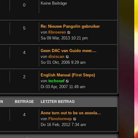
Keine Beiträge
0
Re: Nieuwe Pangolin gebruiker
5
Neuester
von
Kbroeren
Beitrag
Sa 09 Mär, 2013 10:21 pm
Geen DAC van Guido meer....
4
Neuester
von
dixiscan
Beitrag
So 01 Okt, 2006 9:29 am
English Manual (First Steps)
2
Neuester
von
tschosef
Beitrag
Di 03 Apr, 2007 11:49 am
EN
BEITRÄGE
LETZTER BEITRAG
Aone turn out to be us assola…
4
Neuester
von
Fbnolormep
Beitrag
Do 16 Feb, 2012 7:34 am