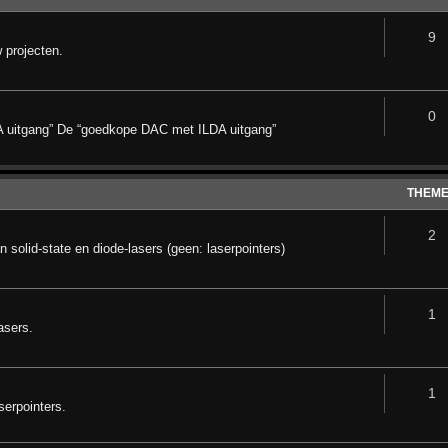
9
 projecten.
0
A uitgang” De “goedkope DAC met ILDA uitgang”
THEM
2
 solid-state en diode-lasers (geen: laserpointers)
1
asers.
1
serpointers.