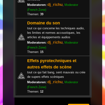
dj_richu
Moderatoren:
,
Moderator
(French Zone)
Themen:
39
Domaine du son
tout ce qui concerne les techniques audio,
les limites et normes accoustiques, les
articles et équippements audios
dj_richu
Moderatoren:
,
Moderator
(French Zone)
Themen:
15
Effets pyrotechniques et
autres effets de scène
tout ce qui fait bang, sent mauvais ou crée
de supers effets scéniques
dj_richu
Moderatoren:
,
Moderator
(French Zone)
Themen:
12