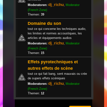
dj_richu
Moderatoren:
,
Moderator
(French Zone)
Themen:
39
Domaine du son
tout ce qui concerne les techniques audio,
les limites et normes accoustiques, les
articles et équippements audios
dj_richu
Moderatoren:
,
Moderator
(French Zone)
Themen:
15
Effets pyrotechniques et
autres effets de scène
tout ce qui fait bang, sent mauvais ou crée
de supers effets scéniques
dj_richu
Moderatoren:
,
Moderator
(French Zone)
Themen:
12