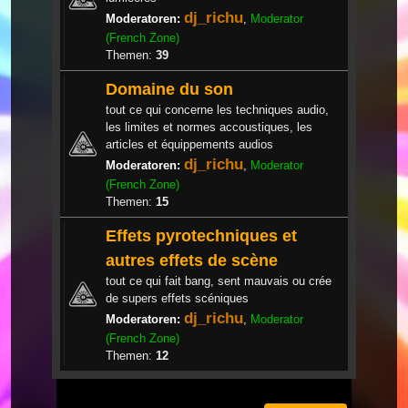
dj_richu
Moderatoren:
,
Moderator
(French Zone)
Themen:
39
Domaine du son
tout ce qui concerne les techniques audio,
les limites et normes accoustiques, les
articles et équippements audios
dj_richu
Moderatoren:
,
Moderator
(French Zone)
Themen:
15
Effets pyrotechniques et
autres effets de scène
tout ce qui fait bang, sent mauvais ou crée
de supers effets scéniques
dj_richu
Moderatoren:
,
Moderator
(French Zone)
Themen:
12