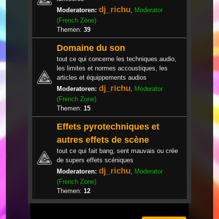
dj_richu
Moderatoren:
,
Moderator
(French Zone)
Themen:
39
Domaine du son
tout ce qui concerne les techniques audio,
les limites et normes accoustiques, les
articles et équippements audios
dj_richu
Moderatoren:
,
Moderator
(French Zone)
Themen:
15
Effets pyrotechniques et
autres effets de scène
tout ce qui fait bang, sent mauvais ou crée
de supers effets scéniques
dj_richu
Moderatoren:
,
Moderator
(French Zone)
Themen:
12