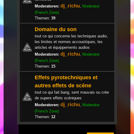
dj_richu
Moderatoren:
,
Moderator
(French Zone)
Themen:
39
Domaine du son
tout ce qui concerne les techniques audio,
les limites et normes accoustiques, les
articles et équippements audios
dj_richu
Moderatoren:
,
Moderator
(French Zone)
Themen:
15
Effets pyrotechniques et
autres effets de scène
tout ce qui fait bang, sent mauvais ou crée
de supers effets scéniques
dj_richu
Moderatoren:
,
Moderator
(French Zone)
Themen:
12