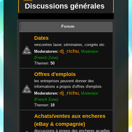
Discussions générales
Forum
Dates
rencontres laser, séminaires, congrès etc
dj_richu
Moderatoren:
,
Moderator
(French Zone)
Themen:
50
Offres d'emplois
les entreprises peuvent donner des
informations a propos d'offres d'emplois
dj_richu
Moderatoren:
,
Moderator
(French Zone)
Themen:
18
Achats/ventes aux encheres
(eBay & compagnie)
discussions à propos des encheres acuelles