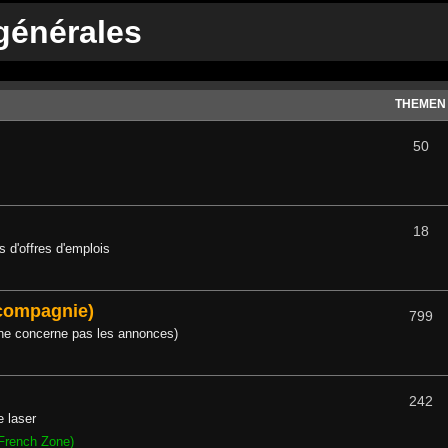
générales
THEMEN
50
18
 d'offres d'emplois
 compagnie)
799
 ne concerne pas les annonces)
242
e laser
French Zone)