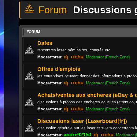
Discussions 
FORUM
Dates
rencontres laser, séminaires, congrès etc
dj_richu
Moderatoren:
,
Moderator (French Zone)
Offres d'emplois
les entreprises peuvent donner des informations a propos
dj_richu
Moderatoren:
,
Moderator (French Zone)
Achats/ventes aux encheres (eBay &
discussions à propos des encheres acuelles (attention,
dj_richu
Moderatoren:
,
Moderator (French Zone)
Discussions laser (Laserboard[fr])
discussion générale sur les laser et sujets concertants l
andre92150
dj_richu
Moderatoren:
,
,
Moderator (