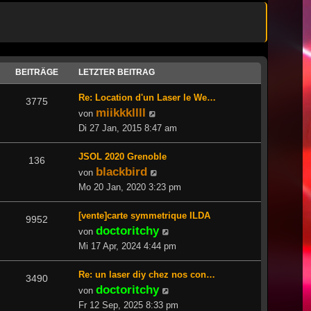
BEITRÄGE
LETZTER BEITRAG
Re: Location d'un Laser le We…
3775
miikkkllll
Neuester
von
Beitrag
Di 27 Jan, 2015 8:47 am
JSOL 2020 Grenoble
136
blackbird
Neuester
von
Beitrag
Mo 20 Jan, 2020 3:23 pm
[vente]carte symmetrique ILDA
9952
doctoritchy
Neuester
von
Beitrag
Mi 17 Apr, 2024 4:44 pm
Re: un laser diy chez nos con…
3490
doctoritchy
Neuester
von
Beitrag
Fr 12 Sep, 2025 8:33 pm