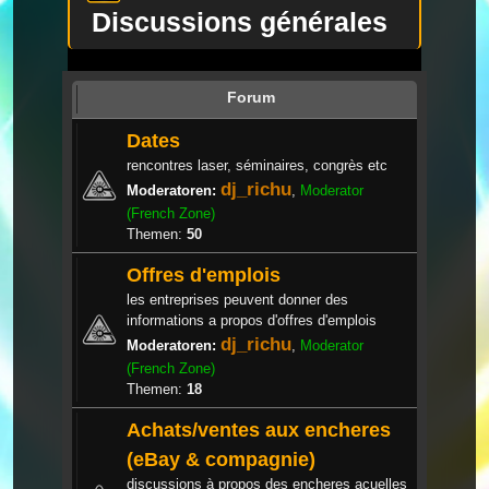
Discussions générales
Forum
Dates
rencontres laser, séminaires, congrès etc
dj_richu
Moderatoren:
,
Moderator
(French Zone)
Themen:
50
Offres d'emplois
les entreprises peuvent donner des
informations a propos d'offres d'emplois
dj_richu
Moderatoren:
,
Moderator
(French Zone)
Themen:
18
Achats/ventes aux encheres
(eBay & compagnie)
discussions à propos des encheres acuelles