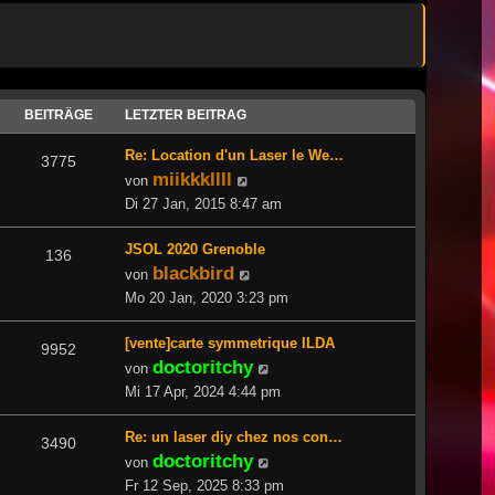
BEITRÄGE
LETZTER BEITRAG
Re: Location d'un Laser le We…
3775
miikkkllll
Neuester
von
Beitrag
Di 27 Jan, 2015 8:47 am
JSOL 2020 Grenoble
136
blackbird
Neuester
von
Beitrag
Mo 20 Jan, 2020 3:23 pm
[vente]carte symmetrique ILDA
9952
doctoritchy
Neuester
von
Beitrag
Mi 17 Apr, 2024 4:44 pm
Re: un laser diy chez nos con…
3490
doctoritchy
Neuester
von
Beitrag
Fr 12 Sep, 2025 8:33 pm