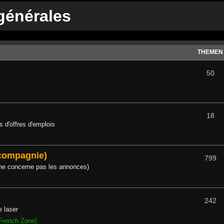
générales
THEMEN
50
18
 d'offres d'emplois
 compagnie)
799
 ne concerne pas les annonces)
242
e laser
French Zone)