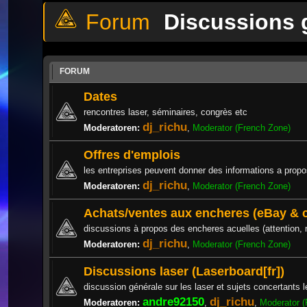
Discussions 
FORUM
Dates
rencontres laser, séminaires, congrès etc
dj_richu
Moderatoren:
,
Moderator (French Zone)
Offres d'emplois
les entreprises peuvent donner des informations a propos
dj_richu
Moderatoren:
,
Moderator (French Zone)
Achats/ventes aux encheres (eBay &
discussions à propos des encheres acuelles (attention,
dj_richu
Moderatoren:
,
Moderator (French Zone)
Discussions laser (Laserboard[fr])
discussion générale sur les laser et sujets concertants l
andre92150
dj_richu
Moderatoren:
,
,
Moderator (